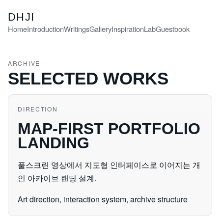
DHJI
Home
Introduction
Writings
Gallery
Inspiration
Lab
Guestbook
ARCHIVE
SELECTED WORKS
DIRECTION
MAP-FIRST PORTFOLIO
LANDING
풀스크린 영상에서 지도형 인터페이스로 이어지는 개
인 아카이브 랜딩 설계.
Art direction, interaction system, archive structure